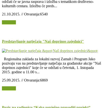
održati će se javna rasprava i izložba s tematikom društveno-
kulturnih centara. Izložbu će preds...
21.10.2015. // Otvaranja:6540
Opširnije
Predstavljanje natječaja "Naš doprinos zajednici"
Regionalna zaklada za lokalni razvoj Zamah i Program Jako
pozivaju vas na predstavljanje natječaja za građanske akcije "Naš
doprinos zajednici" koje će se održati u četvrtak, 1. listopada
2015. godine u 11.00 s...
25.09.2015. // Otvaranja:6869
Opširnije
Poziv na radionicu “Kako uspješno provoditi projekt”