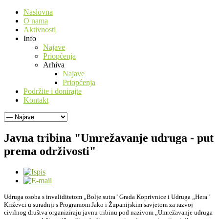
Naslovna
O nama
Aktivnosti
Info
Najave
Priopćenja
Arhiva
Najave
Priopćenja
Podržite i donirajte
Kontakt
Javna tribina "Umrežavanje udruga - put
prema održivosti"
Udruga osoba s invaliditetom „Bolje sutra" Grada Koprivnice i Udruga „Hera"
Križevci u suradnji s Programom Jako i Županijskim savjetom za razvoj
civilnog društva organiziraju javnu tribinu pod nazivom „Umrežavanje udruga