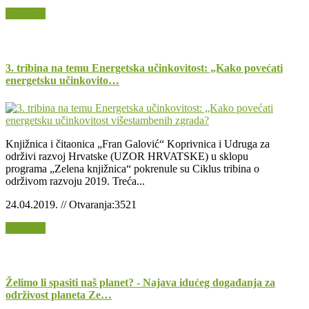
Opširnije
3. tribina na temu Energetska učinkovitost: „Kako povećati
energetsku učinkovito…
Knjižnica i čitaonica „Fran Galović“ Koprivnica i Udruga za
održivi razvoj Hrvatske (UZOR HRVATSKE) u sklopu
programa „Zelena knjižnica“ pokrenule su Ciklus tribina o
održivom razvoju 2019. Treća...
24.04.2019. // Otvaranja:3521
Opširnije
Želimo li spasiti naš planet? ­- Najava idućeg događanja za
održivost planeta Ze…