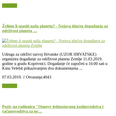
Opširnije
Želimo li spasiti našu planetu? ­- Najava idućeg događanja za
održivost planeta …
Udruga za održivi razvoj Hrvatske (UZOR HRVATSKE)
organizira događanje za održivost planeta Zemlje 11.03.2019.
godine u gradu Koprivnici. Događanje će započeti u 16:00 sati u
Kinu Velebit prikazivanjem dva dokumentarna ...
07.03.2019. // Otvaranja:4043
Opširnije
Poziv na radionicu "Osnove jednostavnog knjigovodstva i
računovodstva za ne…