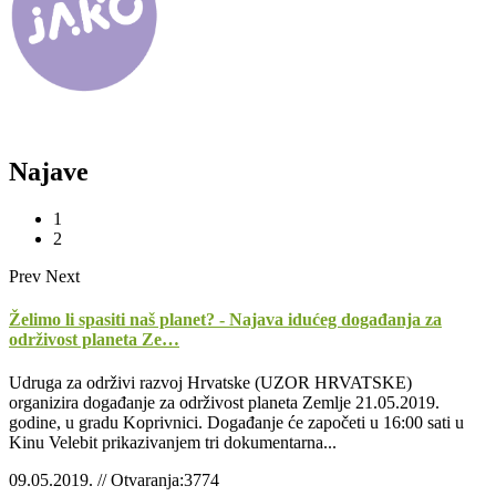
Najave
1
2
Prev
Next
Želimo li spasiti naš planet? ­- Najava idućeg događanja za
održivost planeta Ze…
Udruga za održivi razvoj Hrvatske (UZOR HRVATSKE)
organizira događanje za održivost planeta Zemlje 21.05.2019.
godine, u gradu Koprivnici. Događanje će započeti u 16:00 sati u
Kinu Velebit prikazivanjem tri dokumentarna...
09.05.2019. // Otvaranja:3774