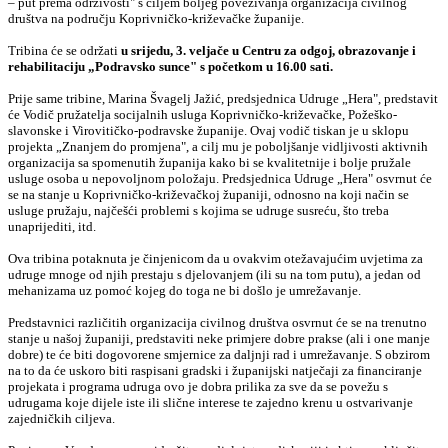
– put prema održivosti" s ciljem boljeg povezivanja organizacija civilnog
društva na području Koprivničko-križevačke županije.
Tribina će se održati
u srijedu, 3. veljače u Centru za odgoj, obrazovanje i
rehabilitaciju „Podravsko sunce" s početkom u 16.00 sati.
Prije same tribine, Marina Švagelj Jažić, predsjednica Udruge „Hera", predstavit
će Vodič pružatelja socijalnih usluga Koprivničko-križevačke, Požeško-
slavonske i Virovitičko-podravske županije. Ovaj vodič tiskan je u sklopu
projekta „Znanjem do promjena", a cilj mu je poboljšanje vidljivosti aktivnih
organizacija sa spomenutih županija kako bi se kvalitetnije i bolje pružale
usluge osoba u nepovoljnom položaju. Predsjednica Udruge „Hera" osvrnut će
se na stanje u Koprivničko-križevačkoj županiji, odnosno na koji način se
usluge pružaju, najčešći problemi s kojima se udruge susreću, što treba
unaprijediti, itd.
Ova tribina potaknuta je činjenicom da u ovakvim otežavajućim uvjetima za
udruge mnoge od njih prestaju s djelovanjem (ili su na tom putu), a jedan od
mehanizama uz pomoć kojeg do toga ne bi došlo je umrežavanje.
Predstavnici različitih organizacija civilnog društva osvrnut će se na trenutno
stanje u našoj županiji, predstaviti neke primjere dobre prakse (ali i one manje
dobre) te će biti dogovorene smjernice za daljnji rad i umrežavanje. S obzirom
na to da će uskoro biti raspisani gradski i županijski natječaji za financiranje
projekata i programa udruga ovo je dobra prilika za sve da se povežu s
udrugama koje dijele iste ili slične interese te zajedno krenu u ostvarivanje
zajedničkih ciljeva.