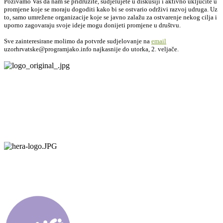
Pozivamo Vas da nam se pridružite, sudjelujete u diskusiji i aktivno uključite u
promjene koje se moraju dogoditi kako bi se ostvario održivi razvoj udruga. Uz
to, samo umrežene organizacije koje se javno zalažu za ostvarenje nekog cilja i
uporno zagovaraju svoje ideje mogu donijeti promjene u društvu.
Sve zainteresirane molimo da potvrde sudjelovanje na
email
uzorhrvatske@programjako.info najkasnije do utorka, 2. veljače.