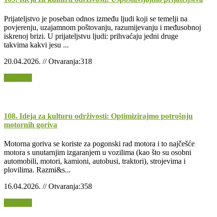
Prijateljstvo je poseban odnos između ljudi koji se temelji na
povjerenju, uzajamnom poštovanju, razumijevanju i međusobnoj
iskrenoj brizi. U prijateljstvu ljudi: prihvaćaju jedni druge
takvima kakvi jesu ...
20.04.2026. // Otvaranja:318
Opširnije
108. Ideja za kulturu održivosti: Optimizirajmo potrošnju
motornih goriva
Motorna goriva se koriste za pogonski rad motora i to najčešće
motora s unutarnjim izgaranjem u vozilima (kao što su osobni
automobili, motori, kamioni, autobusi, traktori), strojevima i
plovilima. Razmi&s...
16.04.2026. // Otvaranja:358
Opširnije