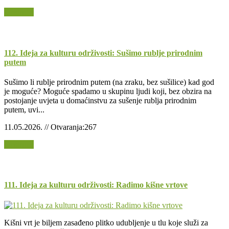
Opširnije
112. Ideja za kulturu održivosti: Sušimo rublje prirodnim
putem
Sušimo li rublje prirodnim putem (na zraku, bez sušilice) kad god
je moguće? Moguće spadamo u skupinu ljudi koji, bez obzira na
postojanje uvjeta u domaćinstvu za sušenje rublja prirodnim
putem, uvi...
11.05.2026. // Otvaranja:267
Opširnije
111. Ideja za kulturu održivosti: Radimo kišne vrtove
Kišni vrt je biljem zasađeno plitko udubljenje u tlu koje služi za