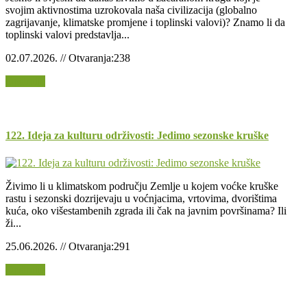
svojim aktivnostima uzrokovala naša civilizacija (globalno
zagrijavanje, klimatske promjene i toplinski valovi)? Znamo li da
toplinski valovi predstavlja...
02.07.2026. // Otvaranja:238
Opširnije
122. Ideja za kulturu održivosti: Jedimo sezonske kruške
Živimo li u klimatskom području Zemlje u kojem voćke kruške
rastu i sezonski dozrijevaju u voćnjacima, vrtovima, dvorištima
kuća, oko višestambenih zgrada ili čak na javnim površinama? Ili
ži...
25.06.2026. // Otvaranja:291
Opširnije