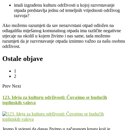
imali izgrađenu kulturu održivosti u kojoj razvrstavanje
otpada predstavlja jednu od temeljnih vrijednosti održivog
razvoja?
Ako možemo razumjeti da sav nerazvrstani otpad odložen na
odlagališta miješanog komunalnog otpada ima različite negativne
utjecaje na okoliš u kojem živimo i nas same, tada možemo
razumjeti da je razvrstavanje otpada iznimno važno za našu osobnu
održivost.
Ostale objave
1
2
Prev
Next
123. Ideja za kulturu održivosti: Čuvajmo se budućih
toplinskih valova
Jesmo li svjesni da danas živimo u začaranom krugu koji je