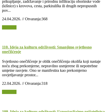
prikupljanje, zadržavanje i prirodnu infiltraciju oborinske vode
(kišnice) s krovova, cesta, parkirališta ili drugih nepropusnih
pov...
24.04.2026. // Otvaranja:368
Opširnije
110. Ideja za kulturu održivosti: Smanjimo svjetlosno
onečišćenje
Svjetlosno onečišćenje je oblik onečišćenja okoliša koji nastaje
noću zbog prekomjerne, nepravilno usmjerene ili nepotrebne
umjetne rasvjete. Ono se manifestira kao prekomjerno
osvjetljavanje prostor...
22.04.2026. // Otvaranja:318
Opširnije
109. Ideja za kulturu održivosti: Uspostavljajmo prijateljstva