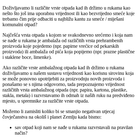
Doživljavamo li različite vrste otpada kad ih držimo u rukama kao
nešto što još ima uporabnu vrijednost ili kao bezvrijedno smeće koje
trebamo čim prije odbaciti u najbližu kantu za smeće / miješani
komunalni otpad?
Najčešća vrsta otpada s kojom se svakodnevno srećemo i koja nam
se nađe u rukama je ambalaža od različitih vrsta prehrambenih
proizvoda koje pojedemo (npr. papirne vrećice od pekarskih
proizvoda) ili ambalaža od pića koja popijemo (npr. prazne plastične
i staklene boce, limenke).
Ako različite vrste ambalažnog otpada kad ih držimo u rukama
doživljavamo u našem sustavu vrijednosti kao korisnu sirovinu koja
se može ponovno upotrijebiti za proizvodnju novih proizvoda i
ponašamo se s njima odgovorno, tada prepoznajemo vrijednost
različitih vrsta ambalažnog otpada (npr. papira, kartona, plastike,
stakla, metala) i razvrstavamo ih odmah iz naših ruku na predviđeno
mjesto, u spremnike za različite vrste otpada.
Možemo li zamisliti koliko bi se smanjio negativan utjecaj
čovječanstva na okoliš i planet Zemlju kada bismo:
sav otpad koji nam se nađe u rukama razvrstavali na pravilan
način?