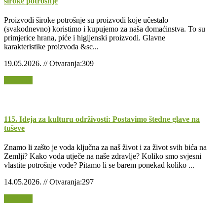
široke potrošnje
Proizvodi široke potrošnje su proizvodi koje učestalo
(svakodnevno) koristimo i kupujemo za naša domaćinstva. To su
primjerice hrana, piće i higijenski proizvodi. Glavne
karakteristike proizvoda &sc...
19.05.2026. // Otvaranja:309
Opširnije
115. Ideja za kulturu održivosti: Postavimo štedne glave na
tuševe
Znamo li zašto je voda ključna za naš život i za život svih bića na
Zemlji? Kako voda utječe na naše zdravlje? Koliko smo svjesni
vlastite potrošnje vode? Pitamo li se barem ponekad koliko ...
14.05.2026. // Otvaranja:297
Opširnije