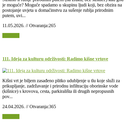
je moguće? Moguće spadamo u skupinu ljudi koji, bez obzira na
postojanje uvjeta u domaćinstvu za sušenje rublja prirodnim
putem, uvi...
11.05.2026. // Otvaranja:265
Opširnije
111. Ideja za kulturu održivosti: Radimo kišne vrtove
Kišni vrt je biljem zasađeno plitko udubljenje u tlu koje služi za
prikupljanje, zadržavanje i prirodnu infiltraciju oborinske vode
(kišnice) s krovova, cesta, parkirališta ili drugih nepropusnih
pov...
24.04.2026. // Otvaranja:365
Opširnije