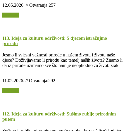
12.05.2026. // Otvaranja:257
Opširnije
113. Ideja za kulturu održivosti: S djecom istražujmo
prirodu
Jesmo li svjesni važnosti prirode u našem životu i životu naše
djece? Doživljavamo li prirodu kao temelj naših života? Znamo li
da iz prirode uzimamo sve što nam je neophodno za život: zrak
...
11.05.2026. // Otvaranja:292
Opširnije
112. Ideja za kulturu održivosti: Sušimo rublje prirodnim
putem
Sušimo li rublje prirodnim putem (na zraku, bez sušilice) kad god