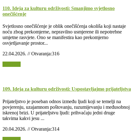
110. Ideja za kulturu održivosti: Smanjimo svjetlosno
onečišćenje
Svjetlosno onečišćenje je oblik onečišćenja okoliša koji nastaje
noću zbog prekomjerne, nepravilno usmjerene ili nepotrebne
umjetne rasvjete. Ono se manifestira kao prekomjerno
osvjetljavanje prostor...
22.04.2026. // Otvaranja:316
Opširnije
109. Ideja za kulturu održivosti: Uspostavljajmo prijateljstva
Prijateljstvo je poseban odnos između ljudi koji se temelji na
povjerenju, uzajamnom poštovanju, razumijevanju i međusobnoj
iskrenoj brizi. U prijateljstvu ljudi: prihvaćaju jedni druge
takvima kakvi jesu ...
20.04.2026. // Otvaranja:314
Opširnije