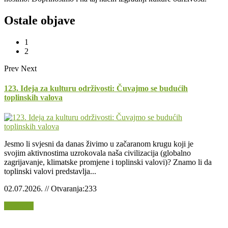
Ostale objave
1
2
Prev
Next
123. Ideja za kulturu održivosti: Čuvajmo se budućih
toplinskih valova
Jesmo li svjesni da danas živimo u začaranom krugu koji je
svojim aktivnostima uzrokovala naša civilizacija (globalno
zagrijavanje, klimatske promjene i toplinski valovi)? Znamo li da
toplinski valovi predstavlja...
02.07.2026. // Otvaranja:233
Opširnije