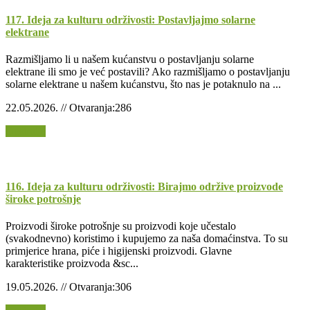
117. Ideja za kulturu održivosti: Postavljajmo solarne
elektrane
Razmišljamo li u našem kućanstvu o postavljanju solarne
elektrane ili smo je već postavili? Ako razmišljamo o postavljanju
solarne elektrane u našem kućanstvu, što nas je potaknulo na ...
22.05.2026. // Otvaranja:286
Opširnije
116. Ideja za kulturu održivosti: Birajmo održive proizvode
široke potrošnje
Proizvodi široke potrošnje su proizvodi koje učestalo
(svakodnevno) koristimo i kupujemo za naša domaćinstva. To su
primjerice hrana, piće i higijenski proizvodi. Glavne
karakteristike proizvoda &sc...
19.05.2026. // Otvaranja:306