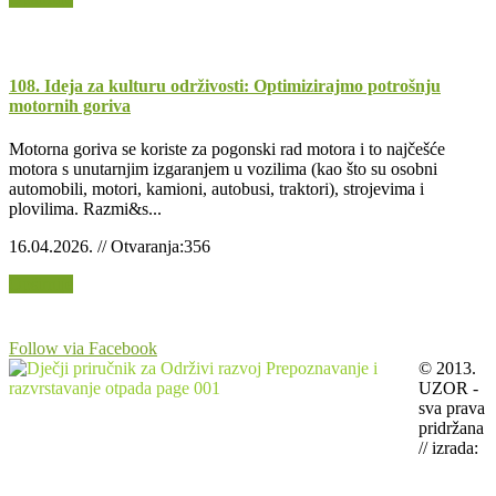
108. Ideja za kulturu održivosti: Optimizirajmo potrošnju
motornih goriva
Motorna goriva se koriste za pogonski rad motora i to najčešće
motora s unutarnjim izgaranjem u vozilima (kao što su osobni
automobili, motori, kamioni, autobusi, traktori), strojevima i
plovilima. Razmi&s...
16.04.2026. // Otvaranja:356
Opširnije
Follow via Facebook
© 2013.
UZOR -
sva prava
pridržana
// izrada: