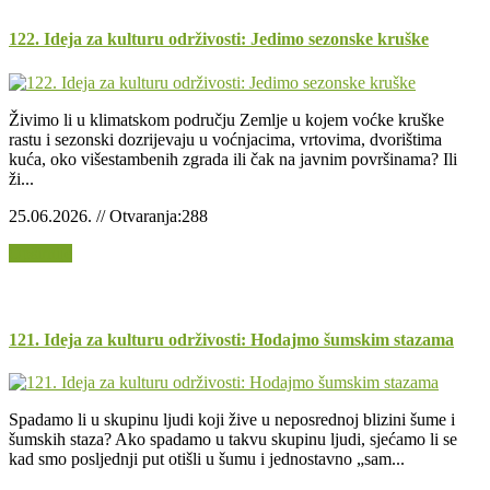
122. Ideja za kulturu održivosti: Jedimo sezonske kruške
Živimo li u klimatskom području Zemlje u kojem voćke kruške
rastu i sezonski dozrijevaju u voćnjacima, vrtovima, dvorištima
kuća, oko višestambenih zgrada ili čak na javnim površinama? Ili
ži...
25.06.2026. // Otvaranja:288
Opširnije
121. Ideja za kulturu održivosti: Hodajmo šumskim stazama
Spadamo li u skupinu ljudi koji žive u neposrednoj blizini šume i
šumskih staza? Ako spadamo u takvu skupinu ljudi, sjećamo li se
kad smo posljednji put otišli u šumu i jednostavno „sam...