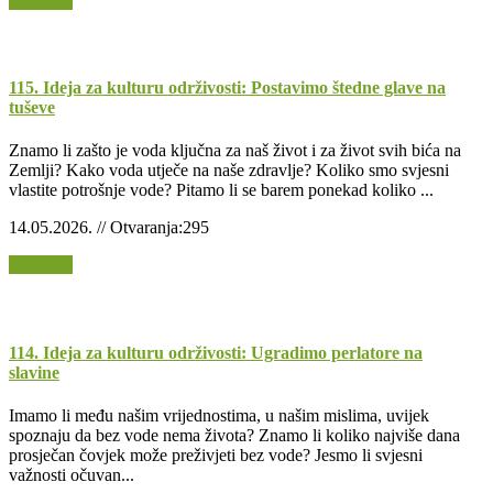
Opširnije
115. Ideja za kulturu održivosti: Postavimo štedne glave na
tuševe
Znamo li zašto je voda ključna za naš život i za život svih bića na
Zemlji? Kako voda utječe na naše zdravlje? Koliko smo svjesni
vlastite potrošnje vode? Pitamo li se barem ponekad koliko ...
14.05.2026. // Otvaranja:295
Opširnije
114. Ideja za kulturu održivosti: Ugradimo perlatore na
slavine
Imamo li među našim vrijednostima, u našim mislima, uvijek
spoznaju da bez vode nema života? Znamo li koliko najviše dana
prosječan čovjek može preživjeti bez vode? Jesmo li svjesni
važnosti očuvan...