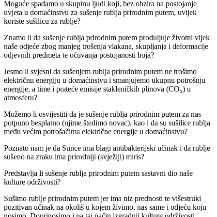
Moguće spadamo u skupinu ljudi koji, bez obzira na postojanje
uvjeta u domaćinstvu za sušenje rublja prirodnim putem, uvijek
koriste sušilicu za rublje?
Znamo li da sušenje rublja prirodnim putem produljuje životni vijek
naše odjeće zbog manjeg trošenja vlakana, skupljanja i deformacije
odjevnih predmeta te očuvanja postojanosti boja?
Jesmo li svjesni da sušenjem rublja prirodnim putem ne trošimo
električnu energiju u domaćinstvu i smanjujemo ukupnu potrošnju
energije, a time i prateće emisije stakleničkih plinova (CO₂) u
atmosferu?
Možemo li osvijestiti da je sušenje rublja prirodnim putem za nas
potpuno besplatno (njime štedimo novac), kao i da su sušilice rublja
među većim potrošačima električne energije u domaćinstvu?
Poznato nam je da Sunce ima blagi antibakterijski učinak i da rublje
sušeno na zraku ima prirodniji (svježiji) miris?
Predstavlja li sušenje rublja prirodnim putem sastavni dio naše
kulture održivosti?
Sušimo rublje prirodnim putem jer ima niz prednosti te višestruki
pozitivan učinak na okoliš u kojem živimo, nas same i odjeću koju
nosimo. Doprinosimo i na taj način izgradnji kulture održivosti.