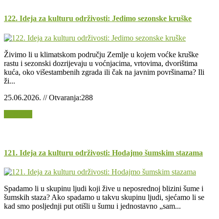
122. Ideja za kulturu održivosti: Jedimo sezonske kruške
Živimo li u klimatskom području Zemlje u kojem voćke kruške
rastu i sezonski dozrijevaju u voćnjacima, vrtovima, dvorištima
kuća, oko višestambenih zgrada ili čak na javnim površinama? Ili
ži...
25.06.2026. // Otvaranja:288
Opširnije
121. Ideja za kulturu održivosti: Hodajmo šumskim stazama
Spadamo li u skupinu ljudi koji žive u neposrednoj blizini šume i
šumskih staza? Ako spadamo u takvu skupinu ljudi, sjećamo li se
kad smo posljednji put otišli u šumu i jednostavno „sam...