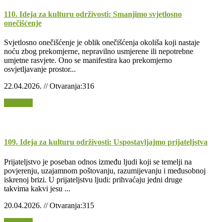
110. Ideja za kulturu održivosti: Smanjimo svjetlosno
onečišćenje
Svjetlosno onečišćenje je oblik onečišćenja okoliša koji nastaje
noću zbog prekomjerne, nepravilno usmjerene ili nepotrebne
umjetne rasvjete. Ono se manifestira kao prekomjerno
osvjetljavanje prostor...
22.04.2026. // Otvaranja:316
Opširnije
109. Ideja za kulturu održivosti: Uspostavljajmo prijateljstva
Prijateljstvo je poseban odnos između ljudi koji se temelji na
povjerenju, uzajamnom poštovanju, razumijevanju i međusobnoj
iskrenoj brizi. U prijateljstvu ljudi: prihvaćaju jedni druge
takvima kakvi jesu ...
20.04.2026. // Otvaranja:315