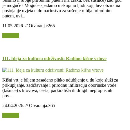
Sušimo li rublje prirodnim putem (na zraku, bez sušilice) kad god
je moguće? Moguće spadamo u skupinu ljudi koji, bez obzira na
postojanje uvjeta u domaćinstvu za sušenje rublja prirodnim
putem, uvi...
11.05.2026. // Otvaranja:265
Opširnije
111. Ideja za kulturu održivosti: Radimo kišne vrtove
Kišni vrt je biljem zasađeno plitko udubljenje u tlu koje služi za
prikupljanje, zadržavanje i prirodnu infiltraciju oborinske vode
(kišnice) s krovova, cesta, parkirališta ili drugih nepropusnih
pov...
24.04.2026. // Otvaranja:365
Opširnije