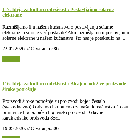
117. Ideja za kulturu održivosti: Postavljajmo solarne
elektrane
Razmišljamo li u našem kućanstvu o postavljanju solarne
elektrane ili smo je već postavili? Ako razmišljamo o postavljanju
solarne elektrane u našem kućanstvu, što nas je potaknulo na ...
22.05.2026. // Otvaranja:286
Opširnije
116. Ideja za kulturu održivosti: Birajmo održive proizvode
široke potrošnje
Proizvodi široke potrošnje su proizvodi koje učestalo
(svakodnevno) koristimo i kupujemo za naša domaćinstva. To su
primjerice hrana, piće i higijenski proizvodi. Glavne
karakteristike proizvoda &sc...
19.05.2026. // Otvaranja:306