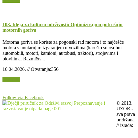
Opširnije
108. Ideja za kulturu održivosti: Optimizirajmo potrošnju
motornih goriva
Motorna goriva se koriste za pogonski rad motora i to najčešće
motora s unutarnjim izgaranjem u vozilima (kao što su osobni
automobili, motori, kamioni, autobusi, traktori), strojevima i
plovilima. Razmi&s...
16.04.2026. // Otvaranja:356
Opširnije
Follow via Facebook
© 2013.
UZOR -
sva prava
pridržana
// izrada: