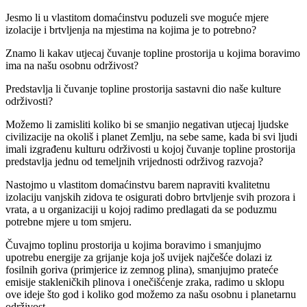
Jesmo li u vlastitom domaćinstvu poduzeli sve moguće mjere
izolacije i brtvljenja na mjestima na kojima je to potrebno?
Znamo li kakav utjecaj čuvanje topline prostorija u kojima boravimo
ima na našu osobnu održivost?
Predstavlja li čuvanje topline prostorija sastavni dio naše kulture
održivosti?
Možemo li zamisliti koliko bi se smanjio negativan utjecaj ljudske
civilizacije na okoliš i planet Zemlju, na sebe same, kada bi svi ljudi
imali izgrađenu kulturu održivosti u kojoj čuvanje topline prostorija
predstavlja jednu od temeljnih vrijednosti održivog razvoja?
Nastojmo u vlastitom domaćinstvu barem napraviti kvalitetnu
izolaciju vanjskih zidova te osigurati dobro brtvljenje svih prozora i
vrata, a u organizaciji u kojoj radimo predlagati da se poduzmu
potrebne mjere u tom smjeru.
Čuvajmo toplinu prostorija u kojima boravimo i smanjujmo
upotrebu energije za grijanje koja još uvijek najčešće dolazi iz
fosilnih goriva (primjerice iz zemnog plina), smanjujmo prateće
emisije stakleničkih plinova i onečišćenje zraka, radimo u sklopu
ove ideje što god i koliko god možemo za našu osobnu i planetarnu
održivost.