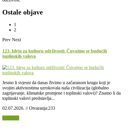
Ostale objave
1
2
Prev
Next
123. Ideja za kulturu održivosti: Čuvajmo se budućih
toplinskih valova
Jesmo li svjesni da danas živimo u začaranom krugu koji je
svojim aktivnostima uzrokovala naša civilizacija (globalno
zagrijavanje, klimatske promjene i toplinski valovi)? Znamo li da
toplinski valovi predstavlja...
02.07.2026. // Otvaranja:233
Opširnije