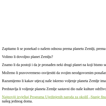
Zapitamo li se ponekad o našem odnosu prema planetu Zemlji, prem
Volimo li dovoljno planet Zemlju?
Znamo li da postoji i da je pronađen neki drugi planet na koji bismo se 
Možemo li pravovremeno osvijestiti da svojim neodgovornim ponašan
Razumijemo li kakav utjecaj naše iskreno voljenje planeta Zemlje im
Predstavlja li voljenje planeta Zemlje sastavni dio naše kulture održivo
Najnoviji izvještaj Programa Ujedinjenih naroda za okoliš „Stanje fin
našeg jedinog doma.