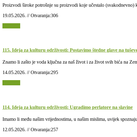
Proizvodi široke potrošnje su proizvodi koje učestalo (svakodnevno) k
19.05.2026. // Otvaranja:306
Opširnije
115. Ideja za kulturu održivosti: Postavimo štedne glave na tušev
Znamo li zašto je voda ključna za naš život i za život svih bića na Ze
14.05.2026. // Otvaranja:295
Opširnije
114. Ideja za kulturu održivosti: Ugradimo perlatore na slavine
Imamo li među našim vrijednostima, u našim mislima, uvijek spoznaju 
12.05.2026. // Otvaranja:257