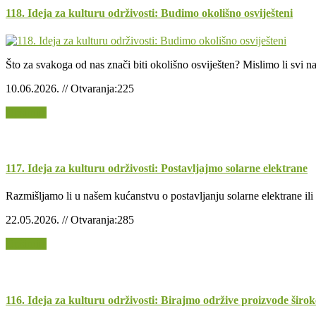
118. Ideja za kulturu održivosti: Budimo okolišno osviješteni
Što za svakoga od nas znači biti okolišno osviješten? Mislimo li svi na
10.06.2026. // Otvaranja:225
Opširnije
117. Ideja za kulturu održivosti: Postavljajmo solarne elektrane
Razmišljamo li u našem kućanstvu o postavljanju solarne elektrane ili
22.05.2026. // Otvaranja:285
Opširnije
116. Ideja za kulturu održivosti: Birajmo održive proizvode širok