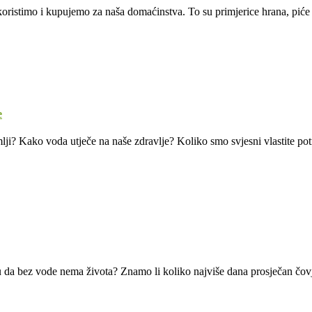
oristimo i kupujemo za naša domaćinstva. To su primjerice hrana, piće i
e
mlji? Kako voda utječe na naše zdravlje? Koliko smo svjesni vlastite po
da bez vode nema života? Znamo li koliko najviše dana prosječan čovje