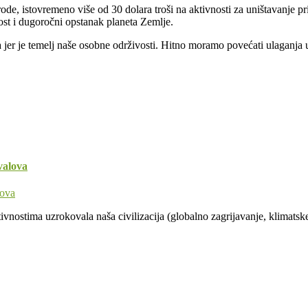
irode, istovremeno više od 30 dolara troši na aktivnosti za uništavanje
ost i dugoročni opstanak planeta Zemlje.
nja jer je temelj naše osobne održivosti. Hitno moramo povećati ulaganja
valova
vnostima uzrokovala naša civilizacija (globalno zagrijavanje, klimatske