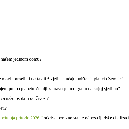
a našem jedinom domu?
mogli preseliti i nastaviti živjeti u slučaju uništenja planeta Zemlje?
jem prema planetu Zemlji zapravo pilimo granu na kojoj sjedimo?
a za našu osobnu održivost?
sti?
anciranja prirode 2026.“
otkriva porazno stanje odnosa ljudske civilizac