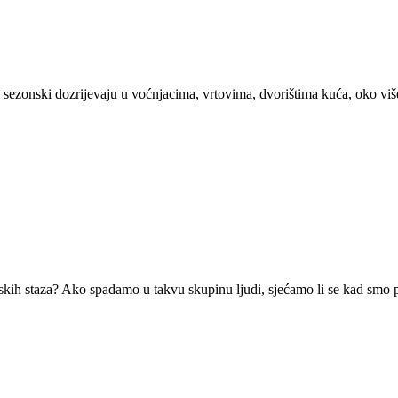
sezonski dozrijevaju u voćnjacima, vrtovima, dvorištima kuća, oko višes
skih staza? Ako spadamo u takvu skupinu ljudi, sjećamo li se kad smo po