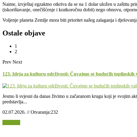
Naime, izvještaj egzaktno otkriva da se na 1 dolar uložen u zaštitu pr
(iskorištavanje, onečišćenje i kratkoročnu dobit) nego obnovu, otporn
Voljenje planeta Zemlje mora biti prioritet našeg zalaganja i djelova
Ostale objave
1
2
Prev
Next
123. Ideja za kulturu održivosti: Čuvajmo se budućih toplinskih 
Jesmo li svjesni da danas živimo u začaranom krugu koji je svojim akti
predstavlja...
02.07.2026. // Otvaranja:232
Opširnije