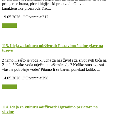
primjerice hrana, piće i higijenski proizvodi. Glavne
karakteristike proizvoda &sc...
19.05.2026. // Otvaranja:312
Opširnije
115. Ideja za kulturu održivosti: Postavimo štedne glave na
tuševe
Znamo li zašto je voda ključna za naš život i za život svih bića na
Zemlji? Kako voda utječe na naše zdravlje? Koliko smo svjesni
vlastite potrošnje vode? Pitamo li se barem ponekad koliko ...
14.05.2026. // Otvaranja:298
Opširnije
114. Ideja za kulturu održivosti: Ugradimo perlatore na
slavine