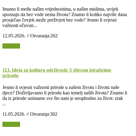
Imamo li među našim vrijednostima, u našim mislima, uvijek
spoznaju da bez vode nema života? Znamo li koliko najviše dana
prosječan čovjek može preživjeti bez vode? Jesmo li svjesni
važnosti očuvan...
12.05.2026. // Otvaranja:262
Opširnije
113. Ideja za kulturu održivosti: S djecom istražujmo
prirodu
Jesmo li svjesni važnosti prirode u našem životu i životu naše
djece? Doživljavamo li prirodu kao temelj naših života? Znamo li
da iz prirode uzimamo sve što nam je neophodno za život: zrak
...
11.05.2026. // Otvaranja:302
Opširnije