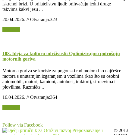
iskrenoj brizi. U prijateljstvu ljudi: prihvaćaju jedni druge
takvima kakvi jesu ...
20.04.2026. // Otvaranja:323
Opširnije
108. Ideja za kulturu održivosti: Optimizirajmo potrošnju
motornih goriva
Motorna goriva se koriste za pogonski rad motora i to najčešće
motora s unutarnjim izgaranjem u vozilima (kao što su osobni
automobili, motori, kamioni, autobusi, traktori), strojevima i
plovilima. Razmi&s...
16.04.2026. // Otvaranja:364
Opširnije
Follow via Facebook
© 2013.