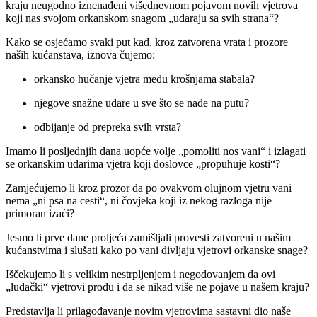
kraju neugodno iznenađeni višednevnom pojavom novih vjetrova
koji nas svojom orkanskom snagom „udaraju sa svih strana“?
Kako se osjećamo svaki put kad, kroz zatvorena vrata i prozore
naših kućanstava, iznova čujemo:
orkansko hučanje vjetra među krošnjama stabala?
njegove snažne udare u sve što se nađe na putu?
odbijanje od prepreka svih vrsta?
Imamo li posljednjih dana uopće volje „pomoliti nos vani“ i izlagati
se orkanskim udarima vjetra koji doslovce „propuhuje kosti“?
Zamjećujemo li kroz prozor da po ovakvom olujnom vjetru vani
nema „ni psa na cesti“, ni čovjeka koji iz nekog razloga nije
primoran izaći?
Jesmo li prve dane proljeća zamišljali provesti zatvoreni u našim
kućanstvima i slušati kako po vani divljaju vjetrovi orkanske snage?
Iščekujemo li s velikim nestrpljenjem i negodovanjem da ovi
„luđački“ vjetrovi prođu i da se nikad više ne pojave u našem kraju?
Predstavlja li prilagođavanje novim vjetrovima sastavni dio naše