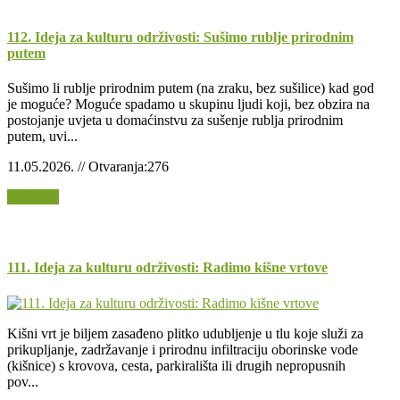
112. Ideja za kulturu održivosti: Sušimo rublje prirodnim
putem
Sušimo li rublje prirodnim putem (na zraku, bez sušilice) kad god
je moguće? Moguće spadamo u skupinu ljudi koji, bez obzira na
postojanje uvjeta u domaćinstvu za sušenje rublja prirodnim
putem, uvi...
11.05.2026. // Otvaranja:276
Opširnije
111. Ideja za kulturu održivosti: Radimo kišne vrtove
Kišni vrt je biljem zasađeno plitko udubljenje u tlu koje služi za
prikupljanje, zadržavanje i prirodnu infiltraciju oborinske vode
(kišnice) s krovova, cesta, parkirališta ili drugih nepropusnih
pov...