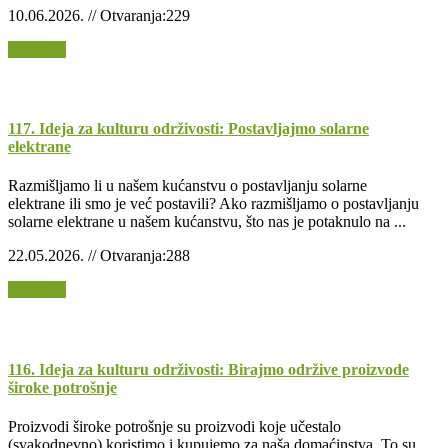
10.06.2026. // Otvaranja:229
Opširnije
117. Ideja za kulturu održivosti: Postavljajmo solarne
elektrane
Razmišljamo li u našem kućanstvu o postavljanju solarne
elektrane ili smo je već postavili? Ako razmišljamo o postavljanju
solarne elektrane u našem kućanstvu, što nas je potaknulo na ...
22.05.2026. // Otvaranja:288
Opširnije
116. Ideja za kulturu održivosti: Birajmo održive proizvode
široke potrošnje
Proizvodi široke potrošnje su proizvodi koje učestalo
(svakodnevno) koristimo i kupujemo za naša domaćinstva. To su