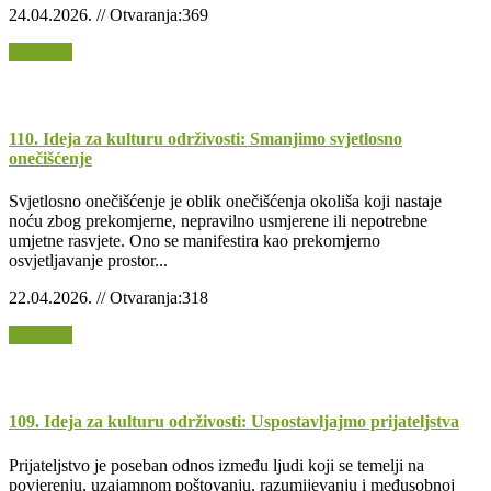
24.04.2026. // Otvaranja:369
Opširnije
110. Ideja za kulturu održivosti: Smanjimo svjetlosno
onečišćenje
Svjetlosno onečišćenje je oblik onečišćenja okoliša koji nastaje
noću zbog prekomjerne, nepravilno usmjerene ili nepotrebne
umjetne rasvjete. Ono se manifestira kao prekomjerno
osvjetljavanje prostor...
22.04.2026. // Otvaranja:318
Opširnije
109. Ideja za kulturu održivosti: Uspostavljajmo prijateljstva
Prijateljstvo je poseban odnos između ljudi koji se temelji na
povjerenju, uzajamnom poštovanju, razumijevanju i međusobnoj