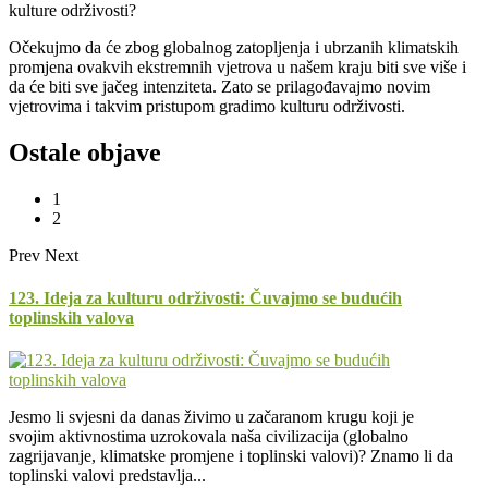
kulture održivosti?
Očekujmo da će zbog globalnog zatopljenja i ubrzanih klimatskih
promjena ovakvih ekstremnih vjetrova u našem kraju biti sve više i
da će biti sve jačeg intenziteta. Zato se prilagođavajmo novim
vjetrovima i takvim pristupom gradimo kulturu održivosti.
Ostale objave
1
2
Prev
Next
123. Ideja za kulturu održivosti: Čuvajmo se budućih
toplinskih valova
Jesmo li svjesni da danas živimo u začaranom krugu koji je
svojim aktivnostima uzrokovala naša civilizacija (globalno
zagrijavanje, klimatske promjene i toplinski valovi)? Znamo li da
toplinski valovi predstavlja...