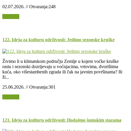
02.07.2026. // Otvaranja:248
Opširnije
122. Ideja za kulturu održivosti: Jedimo sezonske kruške
Živimo li u klimatskom području Zemlje u kojem voćke kruške
rastu i sezonski dozrijevaju u voćnjacima, vrtovima, dvorištima
kuća, oko višestambenih zgrada ili čak na javnim površinama? Ili
ži...
25.06.2026. // Otvaranja:301
Opširnije
121. Ideja za kulturu održivosti: Hodajmo šumskim stazama