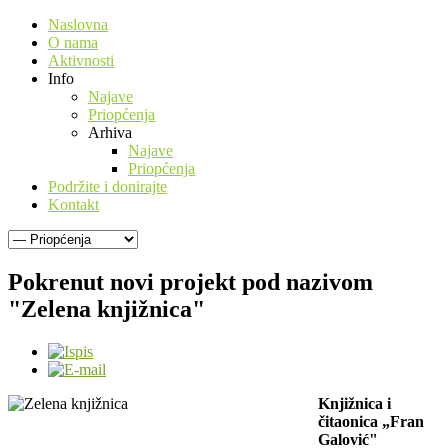
Naslovna
O nama
Aktivnosti
Info
Najave
Priopćenja
Arhiva
Najave
Priopćenja
Podržite i donirajte
Kontakt
Pokrenut novi projekt pod nazivom
"Zelena knjižnica"
Knjižnica i
čitaonica „Fran
Galović"