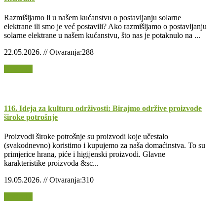
Razmišljamo li u našem kućanstvu o postavljanju solarne
elektrane ili smo je već postavili? Ako razmišljamo o postavljanju
solarne elektrane u našem kućanstvu, što nas je potaknulo na ...
22.05.2026. // Otvaranja:288
Opširnije
116. Ideja za kulturu održivosti: Birajmo održive proizvode
široke potrošnje
Proizvodi široke potrošnje su proizvodi koje učestalo
(svakodnevno) koristimo i kupujemo za naša domaćinstva. To su
primjerice hrana, piće i higijenski proizvodi. Glavne
karakteristike proizvoda &sc...
19.05.2026. // Otvaranja:310
Opširnije