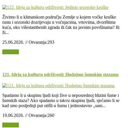
Živimo li u klimatskom području Zemlje u kojem voćke kruške
rastu i sezonski dozrijevaju u voćnjacima, vrtovima, dvorištima
kuća, oko višestambenih zgrada ili čak na javnim površinama? Ili
ži...
25.06.2026. // Otvaranja:293
Opširnije
121. Ideja za kulturu održivosti: Hodajmo šumskim stazama
Spadamo li u skupinu ljudi koji žive u neposrednoj blizini šume i
šumskih staza? Ako spadamo u takvu skupinu ljudi, sjećamo li se
kad smo posljednji put otišli u šumu i jednostavno „sam...
19.06.2026. // Otvaranja:260
Opširnije