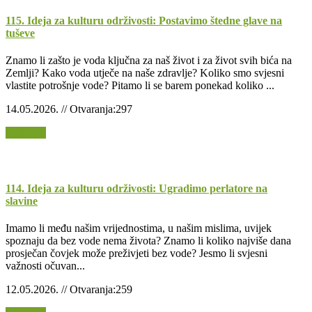
115. Ideja za kulturu održivosti: Postavimo štedne glave na
tuševe
Znamo li zašto je voda ključna za naš život i za život svih bića na
Zemlji? Kako voda utječe na naše zdravlje? Koliko smo svjesni
vlastite potrošnje vode? Pitamo li se barem ponekad koliko ...
14.05.2026. // Otvaranja:297
Opširnije
114. Ideja za kulturu održivosti: Ugradimo perlatore na
slavine
Imamo li među našim vrijednostima, u našim mislima, uvijek
spoznaju da bez vode nema života? Znamo li koliko najviše dana
prosječan čovjek može preživjeti bez vode? Jesmo li svjesni
važnosti očuvan...
12.05.2026. // Otvaranja:259