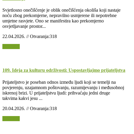
Svjetlosno onečišćenje je oblik onečišćenja okoliša koji nastaje
noću zbog prekomjerne, nepravilno usmjerene ili nepotrebne
umjetne rasvjete. Ono se manifestira kao prekomjerno
osvjetljavanje prostor...
22.04.2026. // Otvaranja:318
Opširnije
109. Ideja za kulturu održivosti: Uspostavljajmo prijateljstva
Prijateljstvo je poseban odnos između ljudi koji se temelji na
povjerenju, uzajamnom poštovanju, razumijevanju i međusobnoj
iskrenoj brizi. U prijateljstvu ljudi: prihvaćaju jedni druge
takvima kakvi jesu ...
20.04.2026. // Otvaranja:318
Opširnije