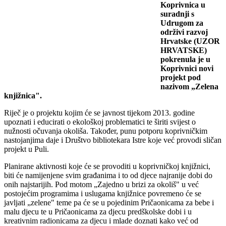
Koprivnica u
suradnji s
Udrugom za
održivi razvoj
Hrvatske (UZOR
HRVATSKE)
pokrenula je u
Koprivnici novi
projekt pod
nazivom „Zelena
knjižnica".
Riječ je o projektu kojim će se javnost tijekom 2013. godine
upoznati i educirati o ekološkoj problematici te širiti svijest o
nužnosti očuvanja okoliša. Također, punu potporu koprivničkim
nastojanjima daje i Društvo bibliotekara Istre koje već provodi sličan
projekt u Puli.
Planirane aktivnosti koje će se provoditi u koprivničkoj knjižnici,
biti će namijenjene svim građanima i to od djece najranije dobi do
onih najstarijih. Pod motom „Zajedno u brizi za okoliš" u već
postojećim programima i uslugama knjižnice povremeno će se
javljati „zelene" teme pa će se u pojedinim Pričaonicama za bebe i
malu djecu te u Pričaonicama za djecu predškolske dobi i u
kreativnim radionicama za djecu i mlade doznati kako već od