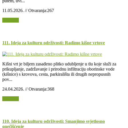
putem, uvi...
11.05.2026. // Otvaranja:267
Opširnije
111. Ideja za kulturu održivosti: Radimo kišne vrtove
Kišni vrt je biljem zasađeno plitko udubljenje u tlu koje služi za
prikupljanje, zadržavanje i prirodnu infiltraciju oborinske vode
(kišnice) s krovova, cesta, parkirališta ili drugih nepropusnih
pov...
24.04.2026. // Otvaranja:368
Opširnije
110. Ideja za kulturu održivosti: Smanjimo svjetlosno
onečišćenje