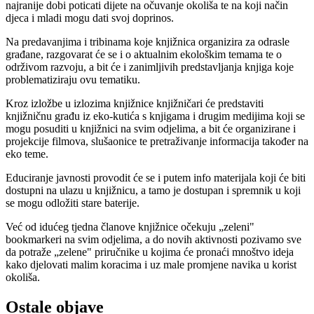
najranije dobi poticati dijete na očuvanje okoliša te na koji način
djeca i mladi mogu dati svoj doprinos.
Na predavanjima i tribinama koje knjižnica organizira za odrasle
građane, razgovarat će se i o aktualnim ekološkim temama te o
održivom razvoju, a bit će i zanimljivih predstavljanja knjiga koje
problematiziraju ovu tematiku.
Kroz izložbe u izlozima knjižnice knjižničari će predstaviti
knjižničnu građu iz eko-kutića s knjigama i drugim medijima koji se
mogu posuditi u knjižnici na svim odjelima, a bit će organizirane i
projekcije filmova, slušaonice te pretraživanje informacija također na
eko teme.
Educiranje javnosti provodit će se i putem info materijala koji će biti
dostupni na ulazu u knjižnicu, a tamo je dostupan i spremnik u koji
se mogu odložiti stare baterije.
Već od idućeg tjedna članove knjižnice očekuju „zeleni"
bookmarkeri na svim odjelima, a do novih aktivnosti pozivamo sve
da potraže „zelene" priručnike u kojima će pronaći mnoštvo ideja
kako djelovati malim koracima i uz male promjene navika u korist
okoliša.
Ostale objave