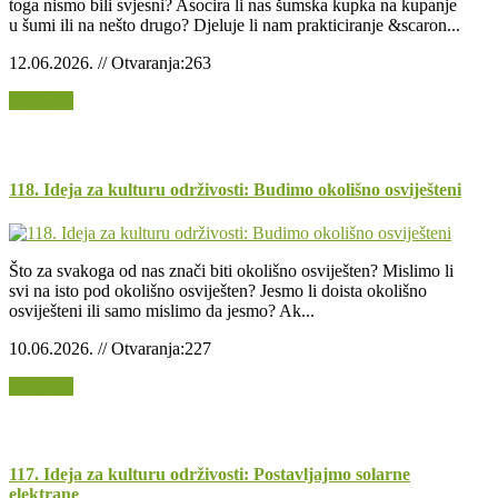
toga nismo bili svjesni? Asocira li nas šumska kupka na kupanje
u šumi ili na nešto drugo? Djeluje li nam prakticiranje &scaron...
12.06.2026. // Otvaranja:263
Opširnije
118. Ideja za kulturu održivosti: Budimo okolišno osviješteni
Što za svakoga od nas znači biti okolišno osviješten? Mislimo li
svi na isto pod okolišno osviješten? Jesmo li doista okolišno
osviješteni ili samo mislimo da jesmo? Ak...
10.06.2026. // Otvaranja:227
Opširnije
117. Ideja za kulturu održivosti: Postavljajmo solarne
elektrane