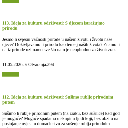
Opširnije
113. Ideja za kulturu održivosti: S djecom istražujmo
prirodu
Jesmo li svjesni važnosti prirode u našem životu i životu naše
djece? Doživljavamo li prirodu kao temelj naših života? Znamo li
da iz prirode uzimamo sve što nam je neophodno za život: zrak
...
11.05.2026. // Otvaranja:294
Opširnije
112. Ideja za kulturu održivosti: Sušimo rublje prirodnim
putem
Sušimo li rublje prirodnim putem (na zraku, bez sušilice) kad god
je moguće? Moguće spadamo u skupinu ljudi koji, bez obzira na
postojanje uvjeta u domaćinstvu za sušenje rublja prirodnim